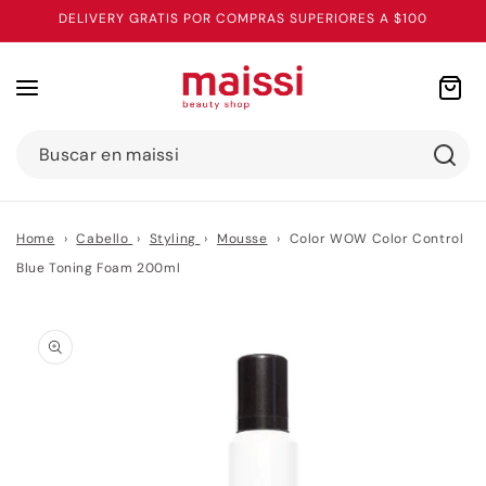
Ir
DELIVERY GRATIS POR COMPRAS SUPERIORES A $100
directamente
al contenido
Carrito
Buscar en maissi
Home
›
Cabello
›
Styling
›
Mousse
›
Color WOW Color Control
Blue Toning Foam 200ml
Ir
directamente
a la
información
del producto