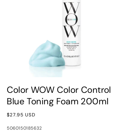
Abrir
elemento
Color WOW Color Control
multimedia
1
en
Blue Toning Foam 200ml
una
ventana
modal
Precio
$27.95 USD
habitual
SKU:
5060150185632