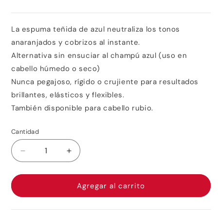
La espuma teñida de azul neutraliza los tonos
anaranjados y cobrizos al instante.
Alternativa sin ensuciar al champú azul (uso en
cabello húmedo o seco)
Nunca pegajoso, rígido o crujiente para resultados
brillantes, elásticos y flexibles.
También disponible para cabello rubio.
Cantidad
Reducir
Aumentar
cantidad
cantidad
para
para
Color
Color
Agregar al carrito
WOW
WOW
Color
Color
Control
Control