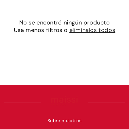
c
i
No se encontró ningún producto
ó
Usa menos filtros o
elimínalos todos
n
:
Sobre nosotros