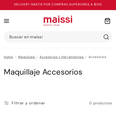
Ir
DELIVERY GRATIS POR COMPRAS SUPERIORES A $100
directamente
al contenido
Carrito
Buscar en maissi
Home
›
Maquillaje
›
Accesorios y Herramientas
›
Accesorios
C
Maquillaje Accesorios
o
l
e
Filtrar y ordenar
0 productos
c