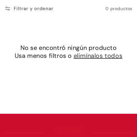
c
Filtrar y ordenar
0 productos
i
ó
n
No se encontró ningún producto
:
Usa menos filtros o
elimínalos todos