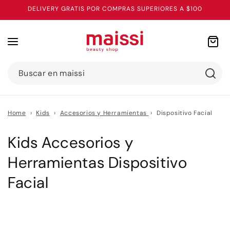
Ir
DELIVERY GRATIS POR COMPRAS SUPERIORES A $100
directamente
al contenido
Carrito
Buscar en maissi
Home
›
Kids
›
Accesorios y Herramientas
›
Dispositivo Facial
C
Kids Accesorios y
o
Herramientas Dispositivo
l
Facial
e
c