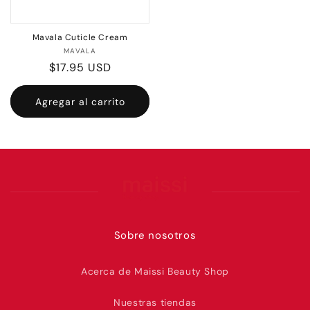
Mavala Cuticle Cream
Proveedor:
MAVALA
Precio
$17.95 USD
habitual
Agregar al carrito
Sobre nosotros
Acerca de Maissi Beauty Shop
Nuestras tiendas