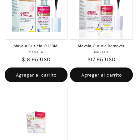
Mavala Cuticle Oil 10Ml
Mavala Cuticle Remover
Proveedor:
Proveedor:
MAVALA
MAVALA
Precio
$18.95 USD
Precio
$17.95 USD
habitual
habitual
Agregar al carrito
Agregar al carrito