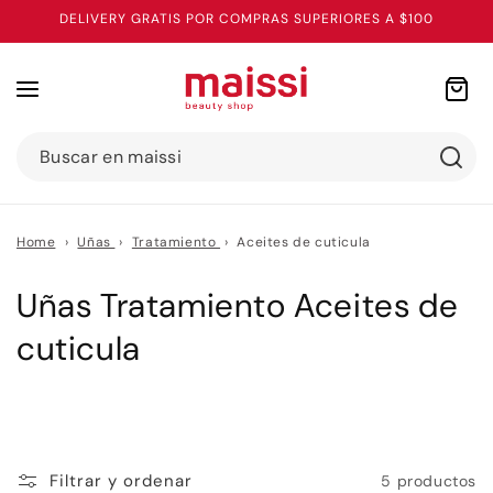
Ir
DELIVERY GRATIS POR COMPRAS SUPERIORES A $100
directamente
al contenido
Carrito
Buscar en maissi
Home
›
Uñas
›
Tratamiento
›
Aceites de cuticula
C
Uñas Tratamiento Aceites de
o
cuticula
l
e
c
Filtrar y ordenar
5 productos