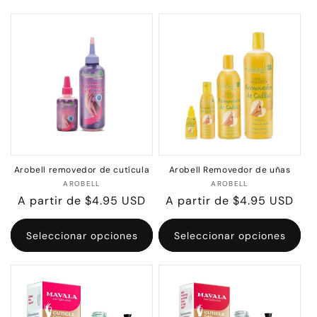
c
i
ó
n
:
Arobell removedor de cutícula
Arobell Removedor de uñas
Proveedor:
Proveedor:
AROBELL
AROBELL
Precio
A partir de $4.95 USD
Precio
A partir de $4.95 USD
habitual
habitual
Seleccionar opciones
Seleccionar opciones