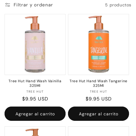
c
Filtrar y ordenar
5 productos
c
i
ó
n
:
Tree Hut Hand Wash Vainilla
Tree Hut Hand Wash Tangerine
325Ml
325Ml
Proveedor:
Proveedor:
TREE HUT
TREE HUT
Precio
$9.95 USD
Precio
$9.95 USD
habitual
habitual
Agregar al carrito
Agregar al carrito