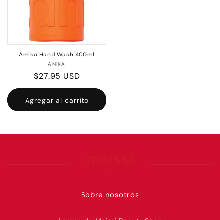
Amika Hand Wash 400ml
Proveedor:
AMIKA
Precio
$27.95 USD
habitual
Agregar al carrito
Sobre nosotros