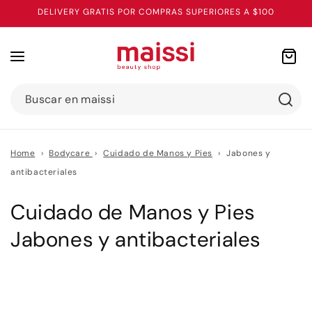
Ir
DELIVERY GRATIS POR COMPRAS SUPERIORES A $100
directamente
al contenido
Carrito
Buscar en maissi
Home
›
Bodycare
›
Cuidado de Manos y Pies
›
Jabones y
antibacteriales
C
Cuidado de Manos y Pies
o
Jabones y antibacteriales
l
e