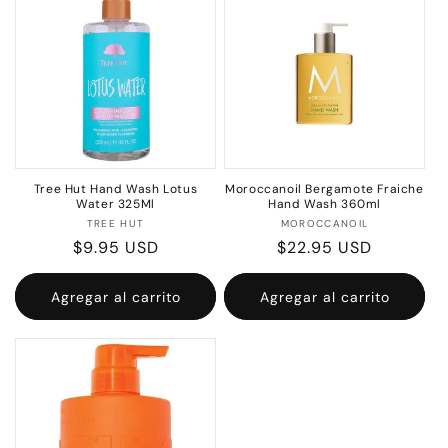
Tree Hut Hand Wash Lotus
Moroccanoil Bergamote Fraiche
Water 325Ml
Hand Wash 360ml
Proveedor:
Proveedor:
TREE HUT
MOROCCANOIL
Precio
$9.95 USD
Precio
$22.95 USD
habitual
habitual
Agregar al carrito
Agregar al carrito