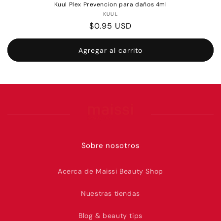
Kuul Plex Prevencion para daños 4ml
Proveedor:
KUUL
Precio
$0.95 USD
habitual
Agregar al carrito
Sobre nosotros
Acerca de Maissi Beauty Shop
Nuestras tiendas
Blog & beauty tips