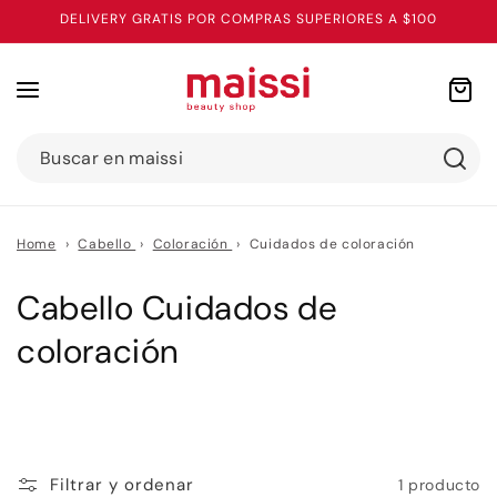
Ir
DELIVERY GRATIS POR COMPRAS SUPERIORES A $100
directamente
al contenido
Carrito
Buscar en maissi
Home
›
Cabello
›
Coloración
›
Cuidados de coloración
C
Cabello Cuidados de
o
coloración
l
e
c
Filtrar y ordenar
1 producto