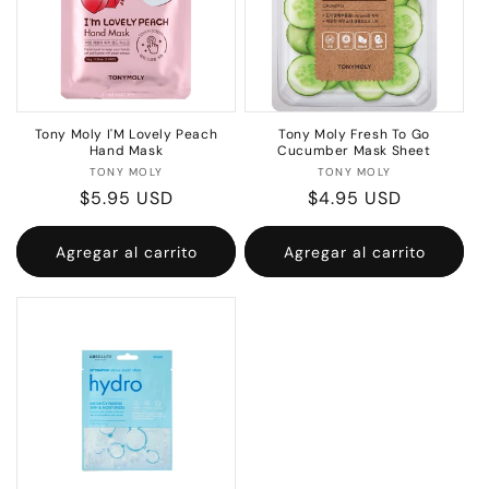
Tony Moly I'M Lovely Peach
Tony Moly Fresh To Go
Hand Mask
Cucumber Mask Sheet
Proveedor:
Proveedor:
TONY MOLY
TONY MOLY
Precio
$5.95 USD
Precio
$4.95 USD
habitual
habitual
Agregar al carrito
Agregar al carrito