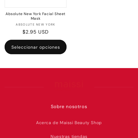
Absolute New York Facial Sheet
Mask
Proveedor:
ABSOLUTE NEW YORK
Precio
$2.95 USD
habitual
Seleccionar opciones
Sobre nosotros
Acerca de Maissi Beauty Shop
Nuestras tiendas