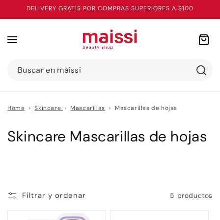
Ir
DELIVERY GRATIS POR COMPRAS SUPERIORES A $100
directamente
al contenido
Carrito
Buscar en maissi
Home
›
Skincare
›
Mascarillas
›
Mascarillas de hojas
C
Skincare Mascarillas de hojas
o
l
e
Filtrar y ordenar
5 productos
c