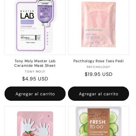
c
i
ó
n
:
Tony Moly Master Lab
Pacthology Rose Toes Pedi
Ceramide Mask Sheet
Proveedor:
PATCHOLOGY
Proveedor:
TONY MOLY
Precio
$19.95 USD
Precio
$4.95 USD
habitual
habitual
Agregar al carrito
Agregar al carrito