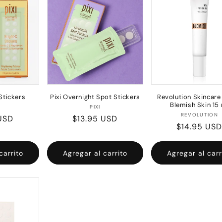
 Stickers
Pixi Overnight Spot Stickers
Revolution Skincare
Blemish Skin 15
oveedor:
Proveedor:
PIXI
Prove
REVOLUTION
USD
Precio
$13.95 USD
Precio
$14.95 US
l
habitual
habitual
carrito
Agregar al carrito
Agregar al carr