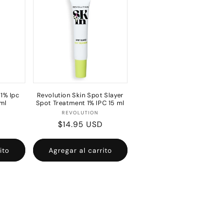
 1% Ipc
Revolution Skin Spot Slayer
 ml
Spot Treatment 1% IPC 15 ml
edor:
Proveedor:
REVOLUTION
D
Precio
$14.95 USD
habitual
ito
Agregar al carrito