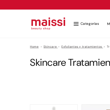
Ir
directamente
al contenido
Categorías
M
Home
›
Skincare
›
Exfoliantes y tratamientos
›
T
C
Skincare Tratamien
o
l
e