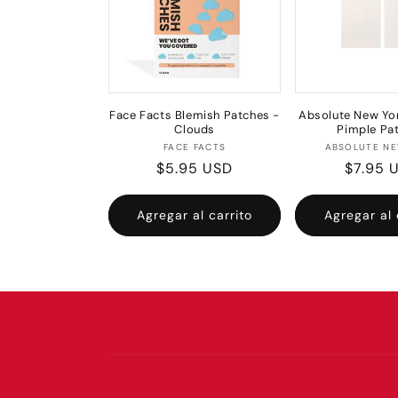
Face Facts Blemish Patches -
Absolute New Yor
Clouds
Pimple Pa
Proveedor:
Pr
FACE FACTS
ABSOLUTE N
Precio
$5.95 USD
Precio
$7.95 
habitual
habitua
Agregar al carrito
Agregar al 