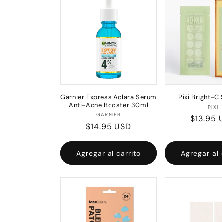
c
c
i
ó
Garnier Express Aclara Serum
Pixi Bright-C
n
Anti-Acne Booster 30ml
Pr
PIXI
Proveedor:
GARNIER
Precio
$13.95 
Precio
$14.95 USD
:
habitua
habitual
Agregar al carrito
Agregar al 