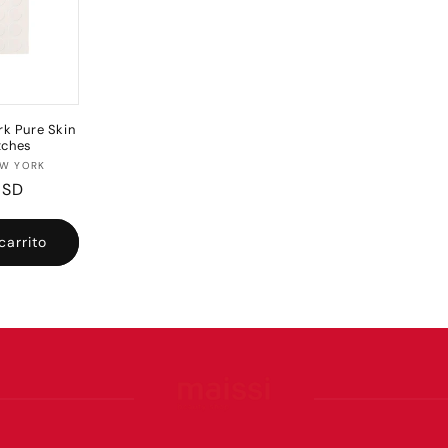
k Pure Skin
tches
oveedor:
EW YORK
USD
l
carrito