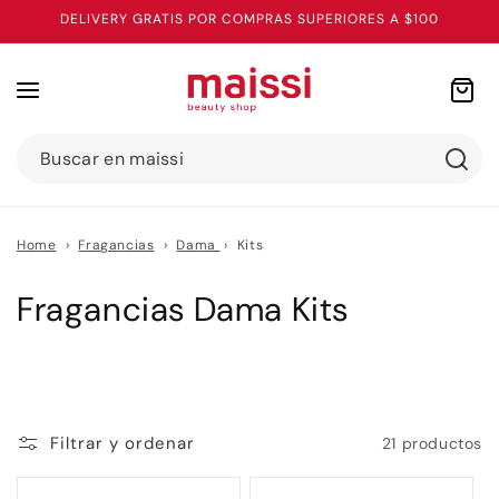
Ir
DELIVERY GRATIS POR COMPRAS SUPERIORES A $100
directamente
al contenido
Carrito
Buscar en maissi
Home
›
Fragancias
›
Dama
›
Kits
C
Fragancias Dama Kits
o
l
e
Filtrar y ordenar
21 productos
c