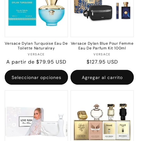
Versace Dylan Turquoise Eau De
Versace Dylan Blue Pour Femme
Toilette Naturalray
Eau De Parfum Kit 100ml
Proveedor:
Proveedor:
VERSACE
VERSACE
Precio
A partir de $79.95 USD
Precio
$127.95 USD
habitual
habitual
Seleccionar opciones
Agregar al carrito