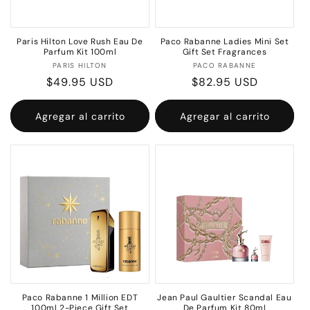
Paris Hilton Love Rush Eau De
Paco Rabanne Ladies Mini Set
Parfum Kit 100ml
Gift Set Fragrances
Proveedor:
Proveedor:
PARIS HILTON
PACO RABANNE
Precio
$49.95 USD
Precio
$82.95 USD
habitual
habitual
Agregar al carrito
Agregar al carrito
Paco Rabanne 1 Million EDT
Jean Paul Gaultier Scandal Eau
100ml 2-Piece Gift Set
De Parfum Kit 80ml