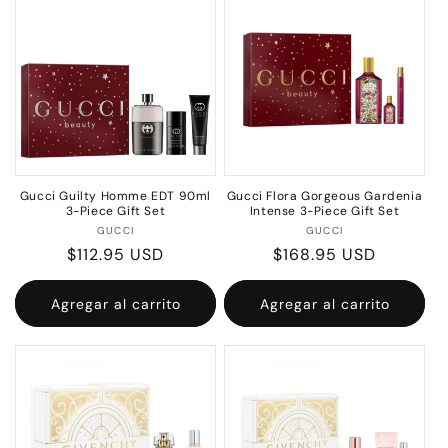
Gucci Guilty Homme EDT 90ml
Gucci Flora Gorgeous Gardenia
3-Piece Gift Set
Intense 3-Piece Gift Set
Proveedor:
Proveedor:
GUCCI
GUCCI
Precio
$112.95 USD
Precio
$168.95 USD
habitual
habitual
Agregar al carrito
Agregar al carrito