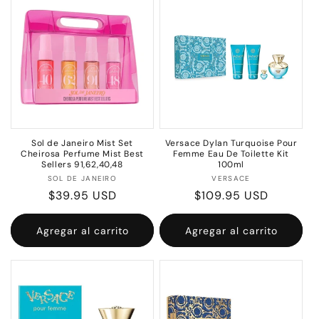
c
i
ó
n
:
Sol de Janeiro Mist Set
Versace Dylan Turquoise Pour
Cheirosa Perfume Mist Best
Femme Eau De Toilette Kit
Sellers 91,62,40,48
100ml
Proveedor:
Proveedor:
SOL DE JANEIRO
VERSACE
Precio
$39.95 USD
Precio
$109.95 USD
habitual
habitual
Agregar al carrito
Agregar al carrito