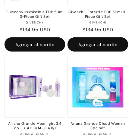
Givenchy Irresistible EDP 50ml
Givenchi L´Interdit EDP 50ml 3-
3-Piece Gift Set
Piece Gift Set
Proveedor:
Proveedor:
GIVENCHY
GIVENCHI
Precio
$134.95 USD
Precio
$134.95 USD
habitual
habitual
Agregar al carrito
Agregar al carrito
Ariana Grande Moonlight 3.4
Ariana Grande Cloud Women
Edp L + 4.0 B/M+ 3.4 B/C
3pc Set
Proveedor:
Proveedor:
ARIANA GRANDE
ARIANA GRANDE