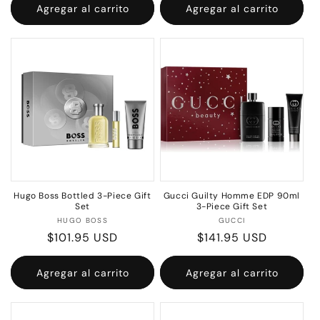
Agregar al carrito
Agregar al carrito
Hugo Boss Bottled 3-Piece Gift
Gucci Guilty Homme EDP 90ml
Set
3-Piece Gift Set
Proveedor:
Proveedor:
HUGO BOSS
GUCCI
Precio
$101.95 USD
Precio
$141.95 USD
habitual
habitual
Agregar al carrito
Agregar al carrito