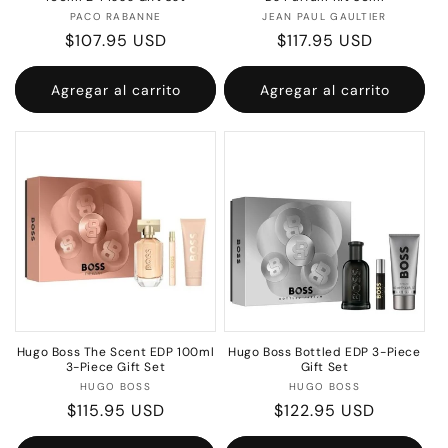
Proveedor:
Proveedor:
PACO RABANNE
JEAN PAUL GAULTIER
Precio
$107.95 USD
Precio
$117.95 USD
habitual
habitual
Agregar al carrito
Agregar al carrito
Hugo Boss The Scent EDP 100ml
Hugo Boss Bottled EDP 3-Piece
3-Piece Gift Set
Gift Set
Proveedor:
Proveedor:
HUGO BOSS
HUGO BOSS
Precio
$115.95 USD
Precio
$122.95 USD
habitual
habitual