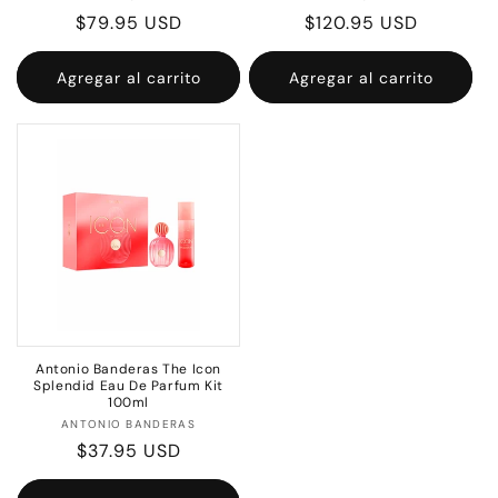
Precio
$79.95 USD
Precio
$120.95 USD
habitual
habitual
Agregar al carrito
Agregar al carrito
Antonio Banderas The Icon
Splendid Eau De Parfum Kit
100ml
Proveedor:
ANTONIO BANDERAS
Precio
$37.95 USD
habitual