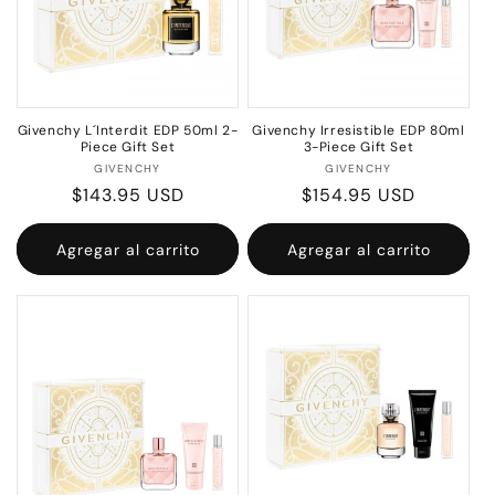
Givenchy L´Interdit EDP 50ml 2-
Givenchy Irresistible EDP 80ml
Piece Gift Set
3-Piece Gift Set
Proveedor:
Proveedor:
GIVENCHY
GIVENCHY
Precio
$143.95 USD
Precio
$154.95 USD
habitual
habitual
Agregar al carrito
Agregar al carrito