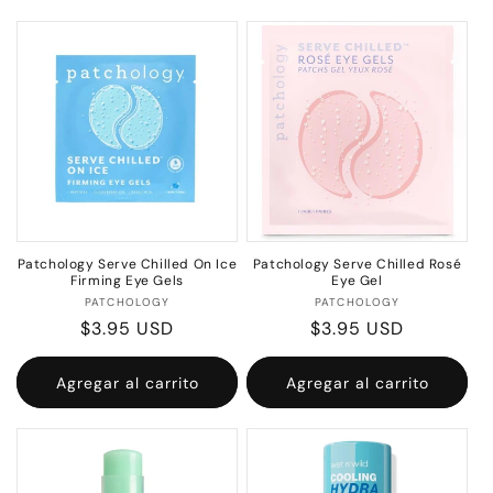
c
i
ó
n
:
Patchology Serve Chilled On Ice
Patchology Serve Chilled Rosé
Firming Eye Gels
Eye Gel
Proveedor:
Proveedor:
PATCHOLOGY
PATCHOLOGY
Precio
$3.95 USD
Precio
$3.95 USD
habitual
habitual
Agregar al carrito
Agregar al carrito