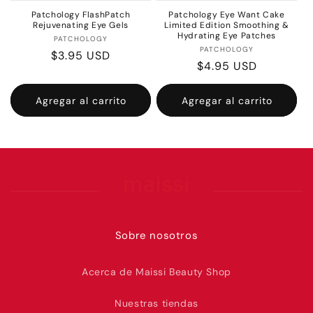
Patchology FlashPatch
Patchology Eye Want Cake
Rejuvenating Eye Gels
Limited Edition Smoothing &
Hydrating Eye Patches
Proveedor:
PATCHOLOGY
Proveedor:
PATCHOLOGY
Precio
$3.95 USD
Precio
$4.95 USD
habitual
habitual
Agregar al carrito
Agregar al carrito
Sobre nosotros
Acerca de Maissi Beauty Shop
Nuestras tiendas