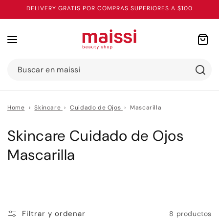
Ir
DELIVERY GRATIS POR COMPRAS SUPERIORES A $100
directamente
al contenido
Carrito
Buscar en maissi
Home
›
Skincare
›
Cuidado de Ojos
›
Mascarilla
C
Skincare Cuidado de Ojos
o
Mascarilla
l
e
c
Filtrar y ordenar
8 productos