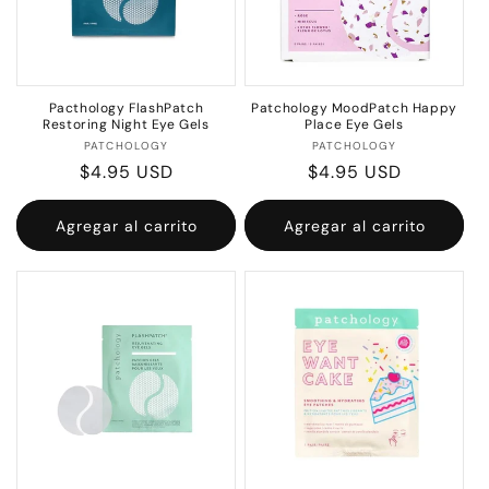
Pacthology FlashPatch
Patchology MoodPatch Happy
Restoring Night Eye Gels
Place Eye Gels
Proveedor:
Proveedor:
PATCHOLOGY
PATCHOLOGY
Precio
$4.95 USD
Precio
$4.95 USD
habitual
habitual
Agregar al carrito
Agregar al carrito