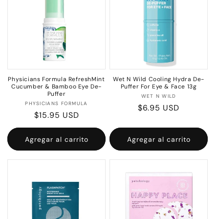
Physicians Formula RefreshMint
Wet N Wild Cooling Hydra De-
Cucumber & Bamboo Eye De-
Puffer For Eye & Face 13g
Puffer
Proveedor:
WET N WILD
Proveedor:
PHYSICIANS FORMULA
Precio
$6.95 USD
Precio
$15.95 USD
habitual
habitual
Agregar al carrito
Agregar al carrito