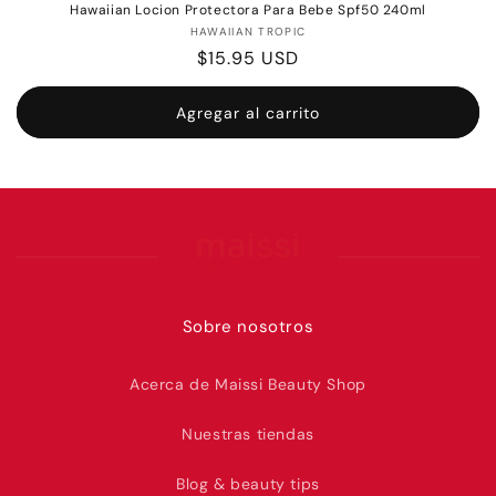
Hawaiian Locion Protectora Para Bebe Spf50 240ml
Proveedor:
HAWAIIAN TROPIC
Precio
$15.95 USD
habitual
Agregar al carrito
Sobre nosotros
Acerca de Maissi Beauty Shop
Nuestras tiendas
Blog & beauty tips