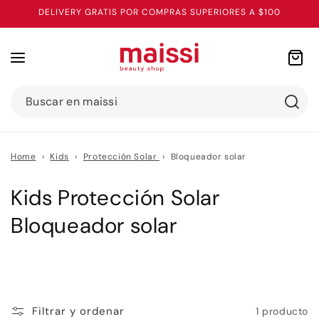
Ir
DELIVERY GRATIS POR COMPRAS SUPERIORES A $100
directamente
al contenido
Carrito
Buscar en maissi
Home
›
Kids
›
Protección Solar
›
Bloqueador solar
C
Kids Protección Solar
o
Bloqueador solar
l
e
c
Filtrar y ordenar
1 producto