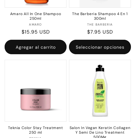
Amaro All In One Shampoo
The Barberia Shampoo 4 En 1
250ml
300ml
Proveedor:
Proveedor:
AMARO
THE BARBERIA
Precio
$15.95 USD
Precio
$7.95 USD
habitual
habitual
Agregar al carrito
Seleccionar opciones
Teknia Color Stay Treatment
Salon In Vegan Keratin Collagen
250 ml
Y Semi De Lino Treatment
500Mg