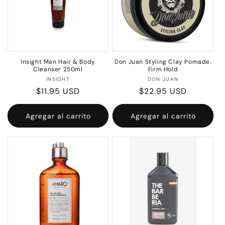
Insight Man Hair & Body
Don Juan Styling Clay Pomade.
Cleanser 250ml
Firm Hold
Proveedor:
Proveedor:
INSIGHT
DON JUAN
Precio
$11.95 USD
Precio
$22.95 USD
habitual
habitual
Agregar al carrito
Agregar al carrito