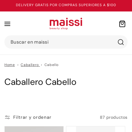
Ir
DELIVERY GRATIS POR COMPRAS SUPERIORES A $100
directamente
al contenido
Carrito
Buscar en maissi
Home
›
Caballero
›
Cabello
C
Caballero Cabello
o
l
e
Filtrar y ordenar
87 productos
c