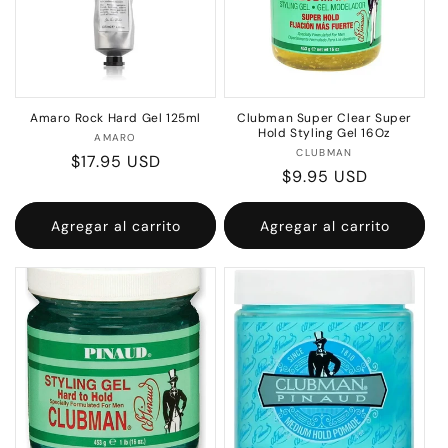
Amaro Rock Hard Gel 125ml
Clubman Super Clear Super
Hold Styling Gel 16Oz
Proveedor:
AMARO
Proveedor:
CLUBMAN
Precio
$17.95 USD
Precio
$9.95 USD
habitual
habitual
Agregar al carrito
Agregar al carrito