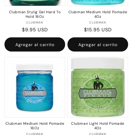
Clubman Stylig Gel Hard To
Clubman Medium Hold Pomade
Hold 16Oz
4Oz
Proveedor:
Proveedor:
CLUBMAN
CLUBMAN
Precio
$9.95 USD
Precio
$15.95 USD
habitual
habitual
Agregar al carrito
Agregar al carrito
Clubman Medium Hold Pomade
Clubman Light Hold Pomade
16Oz
4Oz
Proveedor:
Proveedor:
CLUBMAN
CLUBMAN