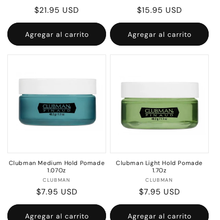
Precio
$21.95 USD
Precio
$15.95 USD
habitual
habitual
Agregar al carrito
Agregar al carrito
Clubman Medium Hold Pomade
Clubman Light Hold Pomade
1.07Oz
1.7Oz
Proveedor:
Proveedor:
CLUBMAN
CLUBMAN
Precio
$7.95 USD
Precio
$7.95 USD
habitual
habitual
Agregar al carrito
Agregar al carrito