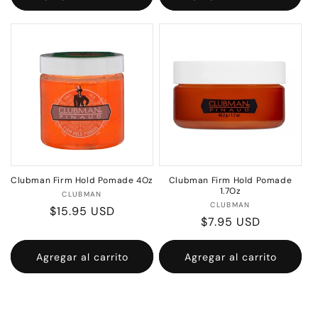
Clubman Firm Hold Pomade 4Oz
Clubman Firm Hold Pomade
1.7Oz
Proveedor:
CLUBMAN
Proveedor:
CLUBMAN
Precio
$15.95 USD
Precio
$7.95 USD
habitual
habitual
Agregar al carrito
Agregar al carrito