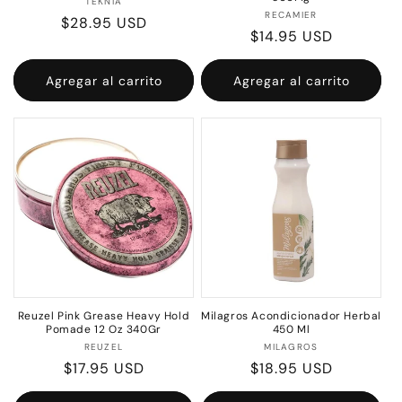
Proveedor:
TEKNIA
Proveedor:
RECAMIER
Precio
$28.95 USD
Precio
$14.95 USD
habitual
habitual
Agregar al carrito
Agregar al carrito
Reuzel Pink Grease Heavy Hold
Milagros Acondicionador Herbal
Pomade 12 Oz 340Gr
450 Ml
Proveedor:
Proveedor:
REUZEL
MILAGROS
Precio
$17.95 USD
Precio
$18.95 USD
habitual
habitual