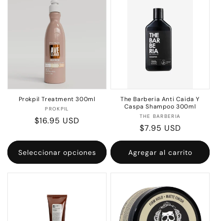
c
i
ó
n
:
Prokpil Treatment 300ml
The Barberia Anti Caida Y
Caspa Shampoo 300ml
Proveedor:
PROKPIL
Proveedor:
THE BARBERIA
Precio
$16.95 USD
Precio
$7.95 USD
habitual
habitual
Seleccionar opciones
Agregar al carrito