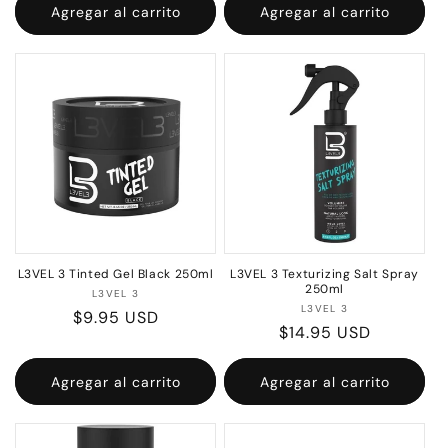
Agregar al carrito
Agregar al carrito
L3VEL 3 Tinted Gel Black 250ml
L3VEL 3 Texturizing Salt Spray
250ml
Proveedor:
L3VEL 3
Proveedor:
L3VEL 3
Precio
$9.95 USD
Precio
$14.95 USD
habitual
habitual
Agregar al carrito
Agregar al carrito