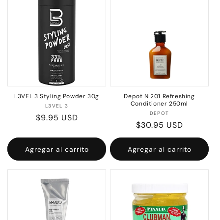
L3VEL 3 Styling Powder 30g
Depot N 201 Refreshing
Conditioner 250ml
Proveedor:
L3VEL 3
Proveedor:
DEPOT
Precio
$9.95 USD
Precio
$30.95 USD
habitual
habitual
Agregar al carrito
Agregar al carrito