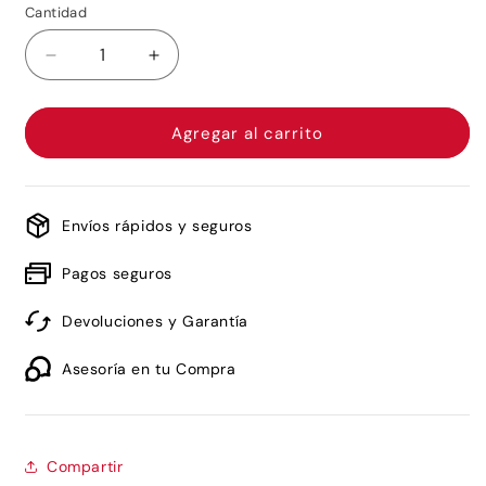
Cantidad
Reducir
Aumentar
cantidad
cantidad
para
para
Olaplex
Olaplex
Agregar al carrito
4
4
en
en
1
1
Mascarilla
Mascarilla
Envíos rápidos y seguros
de
de
Nutrición
Nutrición
Pagos seguros
370
370
ml
ml
Devoluciones y Garantía
Asesoría en tu Compra
Compartir