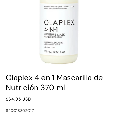
Abrir
elemento
Olaplex 4 en 1 Mascarilla de
multimedia
1
en
Nutrición 370 ml
una
ventana
modal
Precio
$64.95 USD
habitual
SKU:
850018802017