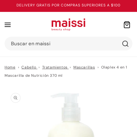
Ir
DELIVERY GRATIS POR COMPRAS SUPERIORES A $100
directamente
al contenido
Carrito
Buscar en maissi
Home
›
Cabello
›
Tratamientos
›
Mascarillas
›
Olaplex 4 en 1
Mascarilla de Nutrición 370 ml
Ir
directamente
a la
información
del producto