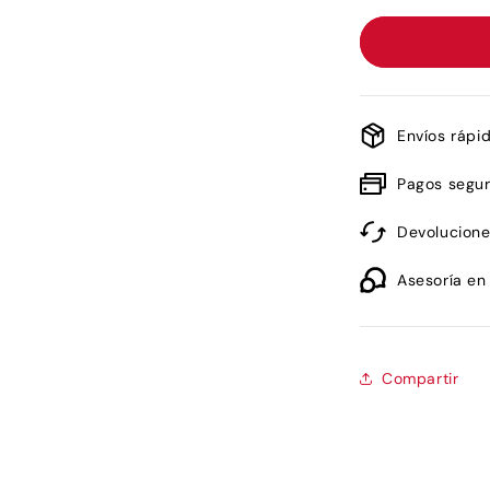
para
Lorenzo
Pazzaglia
Sun
Gria
50ml
Envíos rápi
Pagos segu
Devolucione
Asesoría en
Compartir