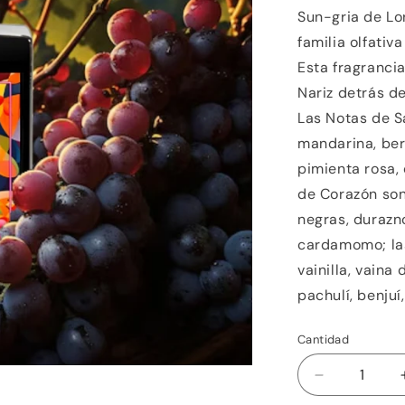
Sun-gria de Lo
familia olfativ
Esta fragrancia
Nariz detrás de
Las Notas de S
mandarina, ber
pimienta rosa, 
de Corazón son 
negras, durazn
cardamomo; la
vainilla, vaina 
pachulí, benjuí
Cantidad
Reducir
cantidad