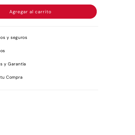
para
Lorenzo
Agregar al carrito
Pazzaglia
Sun
Gria
50ml
dos y seguros
ros
s y Garantía
 tu Compra