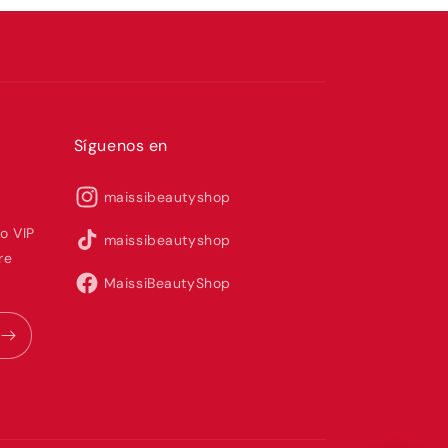
Síguenos en
maissibeautyshop
o VIP
maissibeautyshop
re
MaissiBeautyShop