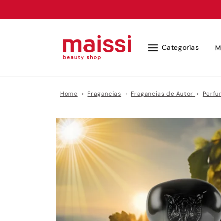
Ir
directamente
al contenido
Categorías
M
Home
›
Fragancias
›
Fragancias de Autor
›
Perf
Ir
directamente
a la
información
del producto