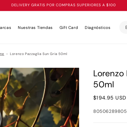
DELIVERY GRATIS POR COMPRAS SUPERIORES A $100
arcas
Nuestras Tiendas
Gift Card
Diagnósticos
ume
›
Lorenzo Pazzaglia Sun Gria 50ml
Lorenzo 
50ml
Precio
$194.95 USD
habitual
SKU:
80506289805