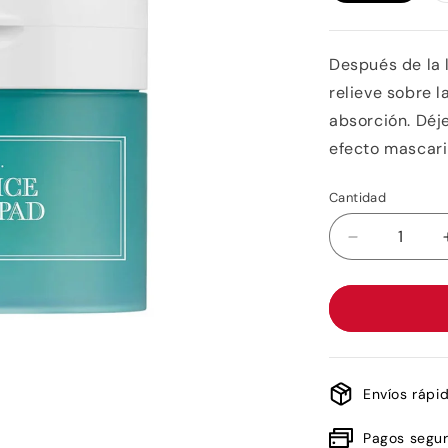
Después de la 
relieve sobre l
absorción. Déj
efecto mascaril
Cantidad
Reducir
cantidad
para
I&#39;m
from
Licorice
Clear
Pad
Envíos rápi
Pagos segu