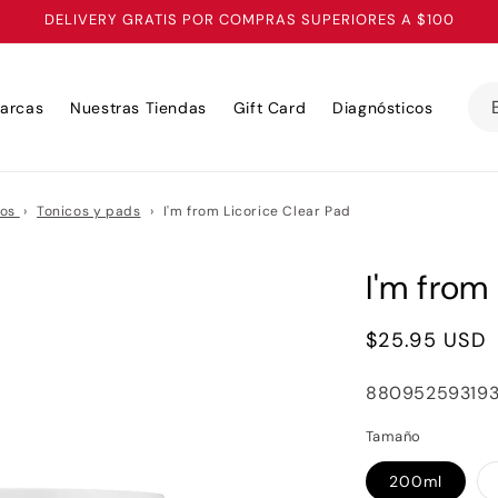
DELIVERY GRATIS POR COMPRAS SUPERIORES A $100
arcas
Nuestras Tiendas
Gift Card
Diagnósticos
tos
›
Tonicos y pads
›
I'm from Licorice Clear Pad
I'm from
Precio
$25.95 USD
habitual
SKU:
88095259319
Tamaño
200ml