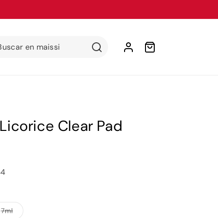
Iniciar
Buscar en maissi
Carrito
sesión
 Licorice Clear Pad
34
Variante
7ml
agotada