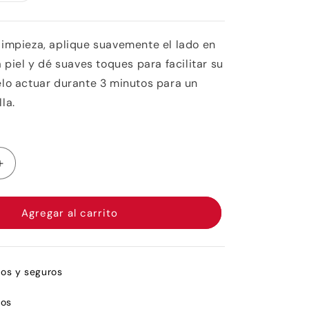
o
no
disponible
limpieza, aplique suavemente el lado en
a piel y dé suaves toques para facilitar su
elo actuar durante 3 minutos para un
la.
Aumentar
cantidad
para
I&#39;m
Agregar al carrito
from
Licorice
Clear
Pad
dos y seguros
ros