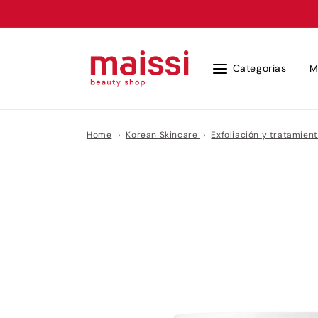
Ir
directamente
al contenido
Categorías
M
Home
›
Korean Skincare
›
Exfoliación y tratamien
Ir
directamente
a la
información
del producto