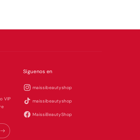
Síguenos en
maissibeautyshop
o VIP
maissibeautyshop
re
MaissiBeautyShop