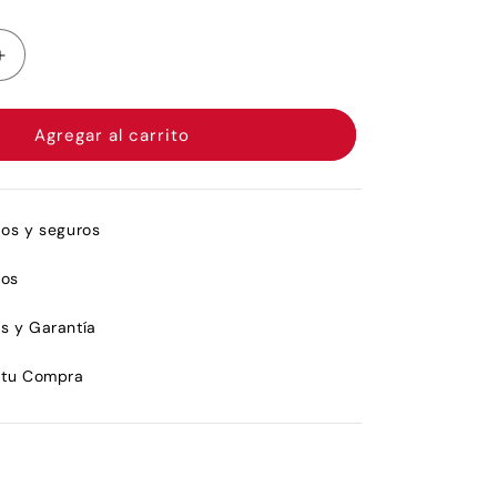
Aumentar
cantidad
para
Roots
Bulbs&amp;Roots
Agregar al carrito
Curative
Intense
Triple
Action
dos y seguros
Hair
Lotion
ros
Individual
7ml
s y Garantía
 tu Compra