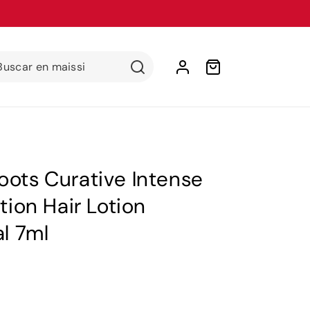
Iniciar
Buscar en maissi
Carrito
sesión
ots Curative Intense
tion Hair Lotion
al 7ml