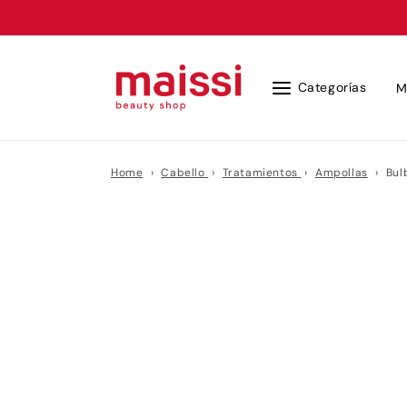
Ir
directamente
al contenido
Categorías
M
Home
›
Cabello
›
Tratamientos
›
Ampollas
›
Bul
Ir
directamente
a la
información
del producto