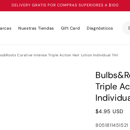
DELIVERY GRATIS POR COMPRAS SUPERIORES A $100
arcas
Nuestras Tiendas
Gift Card
Diagnósticos
bs&Roots Curative Intense Triple Action Hair Lotion Individual 7ml
Bulbs&Ro
Triple Ac
Individu
Precio
$4.95 USD
habitual
SKU:
8051811451521