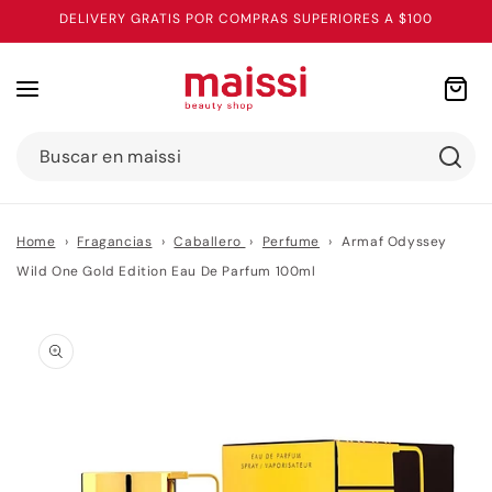
Ir
DELIVERY GRATIS POR COMPRAS SUPERIORES A $100
directamente
al contenido
Carrito
Buscar en maissi
Home
›
Fragancias
›
Caballero
›
Perfume
›
Armaf Odyssey
Wild One Gold Edition Eau De Parfum 100ml
Ir
directamente
a la
información
del producto