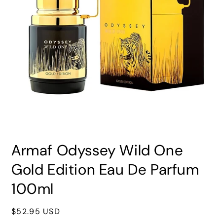
Abrir
elemento
Armaf Odyssey Wild One
multimedia
1
en
Gold Edition Eau De Parfum
una
ventana
100ml
modal
Precio
$52.95 USD