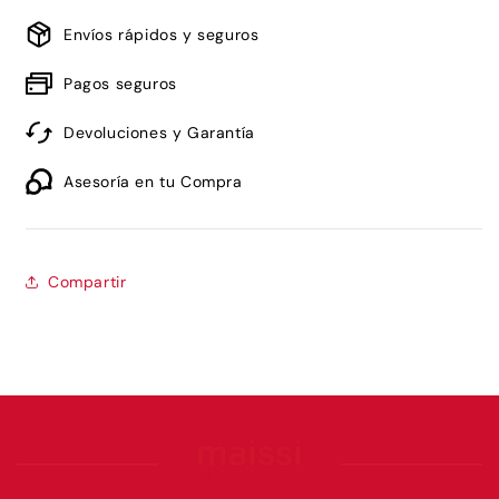
One
One
Gold
Gold
Envíos rápidos y seguros
Edition
Edition
Eau
Eau
Pagos seguros
De
De
Parfum
Parfum
Devoluciones y Garantía
100ml
100ml
Asesoría en tu Compra
Compartir