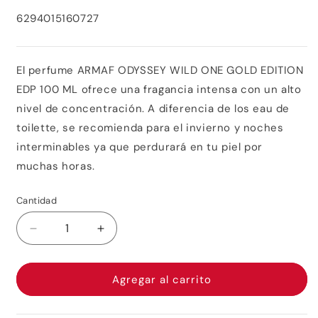
habitual
SKU:
6294015160727
El perfume ARMAF ODYSSEY WILD ONE GOLD EDITION
EDP 100 ML ofrece una fragancia intensa con un alto
nivel de concentración. A diferencia de los eau de
toilette, se recomienda para el invierno y noches
interminables ya que perdurará en tu piel por
muchas horas.
Cantidad
Reducir
Aumentar
cantidad
cantidad
para
para
Armaf
Armaf
Agregar al carrito
Odyssey
Odyssey
Wild
Wild