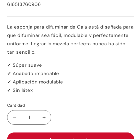
SKU:
616513760906
La esponja para difuminar de Cala está diseñada para
que difuminar sea fácil, modulable y perfectamente
uniforme. Lograr la mezcla perfecta nunca ha sido
tan sencillo.
✔ Súper suave
✔ Acabado impecable
✔ Aplicación modulable
✔ Sin látex
Cantidad
Reducir
Aumentar
cantidad
cantidad
para
para