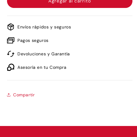
Cala
Cala
Agregar al carrito
Duo
Duo
Make-
Make-
Up
Up
Blending
Blending
Envíos rápidos y seguros
Sponges
Sponges
-
-
Pagos seguros
Baby
Baby
Pink/Mauve
Pink/Mauve
Devoluciones y Garantía
Asesoría en tu Compra
Compartir