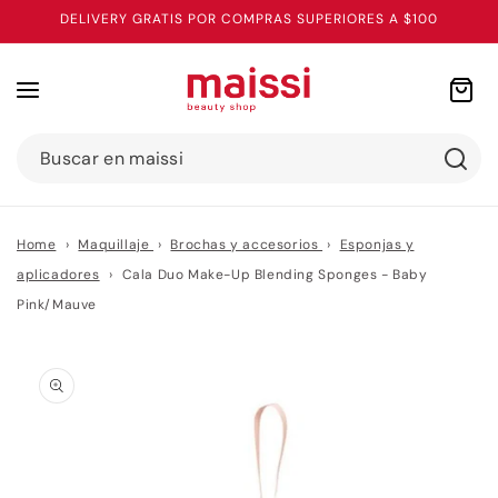
Ir
DELIVERY GRATIS POR COMPRAS SUPERIORES A $100
directamente
al contenido
Carrito
Buscar en maissi
Home
›
Maquillaje
›
Brochas y accesorios
›
Esponjas y
aplicadores
›
Cala Duo Make-Up Blending Sponges - Baby
Pink/Mauve
Ir
directamente
a la
información
del producto