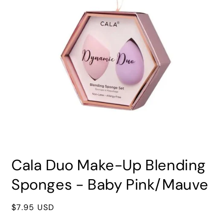
Abrir
elemento
Cala Duo Make-Up Blending
multimedia
1
en
Sponges - Baby Pink/Mauve
una
ventana
modal
Precio
$7.95 USD
habitual